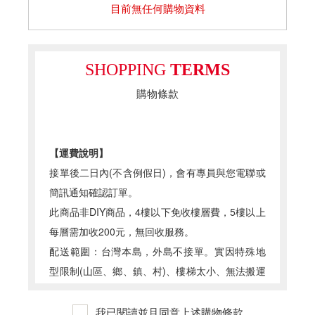
目前無任何購物資料
SHOPPING
TERMS
購物條款
【運費說明
】
接單後二日內(不含例假日)，會有專員與您電聯或
簡訊通知確認訂單。
此商品非DIY商品，4樓以下免收樓層費，5樓以上
每層需加收200元，無回收服務。
配送範圍：台灣本島，外島不接單。實因特殊地
型限制(山區、鄉、鎮、村)、樓梯太小、無法搬運
上樓等因素，導致無法配送，本公司保有出貨的
權利。
我已閱讀並且同意上述購物條款