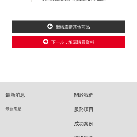
大型家俱配送不易，配送時間需7至14個工作天，
送貨前物流公司將會與你確認送貨時間。
花蓮全區(花蓮市除外)、台東全區、屏東(屏東市
繼續選購其他商品
除外)全區及部份偏遠(山)地區，則需另外收取運
費，車趟較少配送約10~20工作天，偏遠地區由物
下一步，填寫購買資料
流公司判定。(您可先行下單，後續由專員和您報
價)
保護物流人員的工作安全，賣家無提供吊掛服
務，若需以吊車或其他的吊掛方式吊運，費用將
由買方自行支付。
因大型傢俱有組裝、配送的問題，並非一般快速
最新消息
關於我們
到貨商品，無法指定特定時間送達，司機當天到
最新消息
服務項目
貨前皆會再與您通知，讓你不用整天在家等貨，
以免浪費你的寶貴時間。
成功案例
無回收家俱服務，若需回收家俱可聯絡當地請清
潔隊回收,免付費清運專線0800-085-717