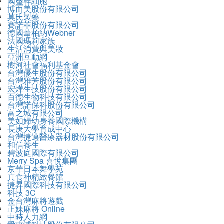
國璽幹細胞
博而美股份有限公司
莫氏製藥
賽諾菲股份有限公司
德國葦柏納Webner
法國瑪莉家族
生活消費與美妝
亞洲互動網
樹河社會福利基金會
台灣優生股份有限公司
台灣雅芳股份有限公司
宏燁生技股份有限公司
百德生物科技有限公司
台灣諾保科股份有限公司
富之城有限公司
美如婦幼身養國際機構
長庚大學育成中心
台灣捷邁醫療器材股份有限公司
和信養生
碧波庭國際有限公司
Merry Spa 喜悅集團
京華日本舞學苑
真食神精緻餐館
捷昇國際科技有限公司
科技 3C
金台灣麻將遊戲
正妹麻將 Online
中時人力網