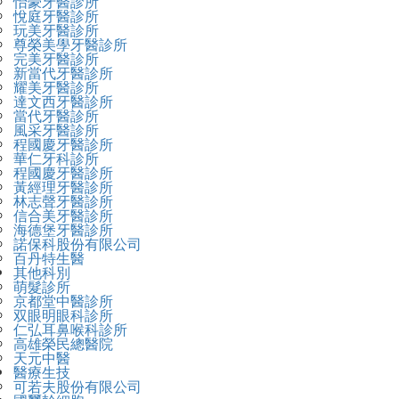
怡豪牙醫診所
悅庭牙醫診所
玩美牙醫診所
尊榮美學牙醫診所
完美牙醫診所
新當代牙醫診所
耀美牙醫診所
達文西牙醫診所
當代牙醫診所
風采牙醫診所
程國慶牙醫診所
華仁牙科診所
程國慶牙醫診所
黃經理牙醫診所
林志聲牙醫診所
信合美牙醫診所
海德堡牙醫診所
諾保科股份有限公司
百丹特生醫
其他科別
萌髮診所
京都堂中醫診所
双眼明眼科診所
仁弘耳鼻喉科診所
高雄榮民總醫院
天元中醫
醫療生技
可若夫股份有限公司