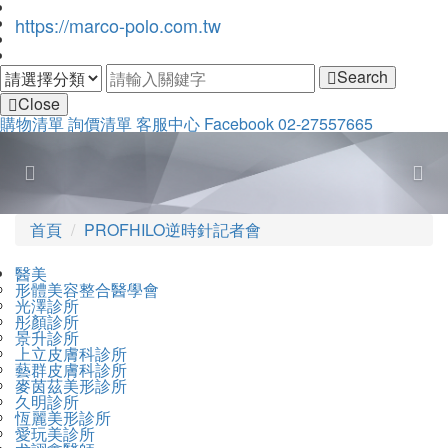
https://marco-polo.com.tw
Search
Close
購物清單
詢價清單
客服中心
Facebook
02-27557665
Previous
Nex
首頁
PROFHILO逆時針記者會
醫美
形體美容整合醫學會
光澤診所
彤顏診所
景升診所
上立皮膚科診所
藝群皮膚科診所
麥茵茲美形診所
久明診所
恆麗美形診所
愛玩美診所