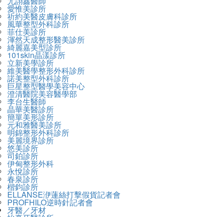
尤詡鑫醫師
愛惟美診所
祈約美醫皮膚科診所
風華整型外科診所
菲仕美診所
渾然天成整形醫美診所
綺麗嘉美型診所
101skin晶漾診所
立新美學診所
維美醫學整形外科診所
諾美整型外科診所
巨星整型醫學美容中心
澄清醫院美容醫學部
李台生醫師
晶華美醫診所
簡單美形診所
元和雅醫美診所
明錦整形外科診所
美麗境界診所
悠美診所
司鉑診所
伊甸整形外科
永悅診所
春泉診所
楷鈞診所
ELLANSE洢蓮絲打擊假貨記者會
PROFHILO逆時針記者會
牙醫／牙材