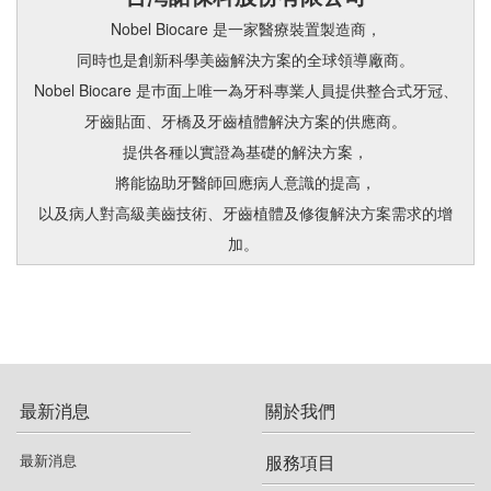
彤顏診所
Nobel Biocare 是一家醫療裝置製造商，
玩美牙醫診所
景升診所
同時也是創新科學美齒解決方案的全球領導廠商。
Nobel Biocare 是巿面上唯一為牙科專業人員提供整合式牙冠、
尊榮美學牙醫診所
上立皮膚科診所
牙齒貼面、牙橋及牙齒植體解決方案的供應商。
完美牙醫診所
藝群皮膚科診所
提供各種以實證為基礎的解決方案，
新當代牙醫診所
將能協助牙醫師回應病人意識的提高，
麥茵茲美形診所
以及病人對高級美齒技術、牙齒植體及修復解決方案需求的增
耀美牙醫診所
久明診所
加。
達文西牙醫診所
恆麗美形診所
當代牙醫診所
愛玩美診所
風采牙醫診所
尤詡鑫醫師
最新消息
關於我們
程國慶牙醫診所
愛惟美診所
華仁牙科診所
祈約美醫皮膚科診所
最新消息
服務項目